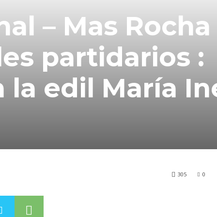
nal – Mas Rocha
es partidarios :
 la edil María In
305
0