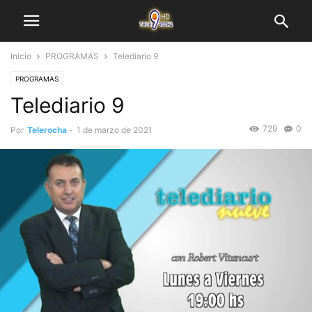
Inicio
PROGRAMAS
Telediario 9
PROGRAMAS
Telediario 9
729
0
Por
Telerocha
-
1 de marzo de 2021