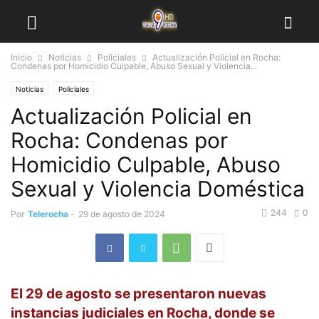
Inicio
Noticias
Policiales
Actualización Policial en Rocha:
Condenas por Homicidio Culpable, Abuso Sexual y Violencia...
Noticias
Policiales
Actualización Policial en
Rocha: Condenas por
Homicidio Culpable, Abuso
Sexual y Violencia Doméstica
244
0
Por
Telerocha
-
29 de agosto de 2024
El 29 de agosto se presentaron nuevas
instancias judiciales en Rocha, donde se