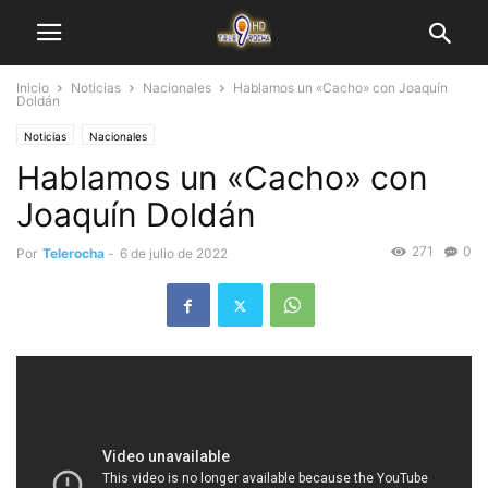
Inicio
Noticias
Nacionales
Hablamos un «Cacho» con Joaquín
Doldán
Noticias
Nacionales
Hablamos un «Cacho» con
Joaquín Doldán
271
0
Por
Telerocha
-
6 de julio de 2022