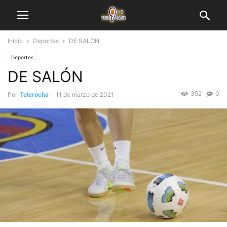
Inicio
Deportes
DE SALÓN
Deportes
DE SALÓN
352
0
Por
Telerocha
-
11 de marzo de 2021