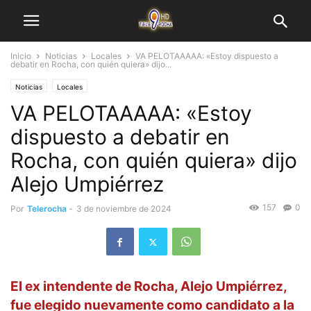
Inicio
Noticias
Locales
VA PELOTAAAAA: «Estoy dispuesto a
debatir en Rocha, con quién quiera» dijo...
Noticias
Locales
VA PELOTAAAAA: «Estoy
dispuesto a debatir en
Rocha, con quién quiera» dijo
Alejo Umpiérrez
157
0
Por
Telerocha
-
3 de noviembre de 2024
El ex intendente de Rocha, Alejo Umpiérrez,
fue elegido nuevamente como candidato a la