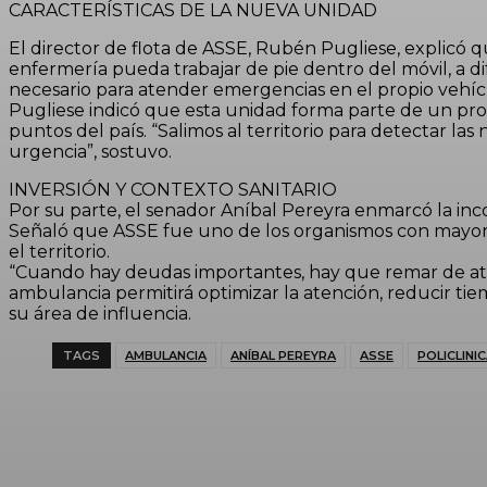
CARACTERÍSTICAS DE LA NUEVA UNIDAD
El director de flota de ASSE, Rubén Pugliese, explic
enfermería pueda trabajar de pie dentro del móvil, a d
necesario para atender emergencias en el propio vehícu
Pugliese indicó que esta unidad forma parte de un proc
puntos del país. “Salimos al territorio para detectar l
urgencia”, sostuvo.
INVERSIÓN Y CONTEXTO SANITARIO
Por su parte, el senador Aníbal Pereyra enmarcó la in
Señaló que ASSE fue uno de los organismos con mayor 
el territorio.
“Cuando hay deudas importantes, hay que remar de atr
ambulancia permitirá optimizar la atención, reducir tie
su área de influencia.
TAGS
AMBULANCIA
ANÍBAL PEREYRA
ASSE
POLICLINI