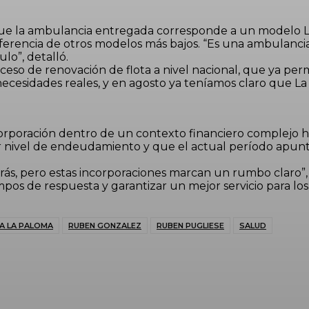
ó que la ambulancia entregada corresponde a un modelo 
iferencia de otros modelos más bajos. “Es una ambulancia
lo”, detalló.
eso de renovación de flota a nivel nacional, que ya perm
as necesidades reales, y en agosto ya teníamos claro que
corporación dentro de un contexto financiero complejo h
nivel de endeudamiento y que el actual período apunta
ás, pero estas incorporaciones marcan un rumbo claro”,
mpos de respuesta y garantizar un mejor servicio para lo
CA LA PALOMA
RUBEN GONZALEZ
RUBEN PUGLIESE
SALUD