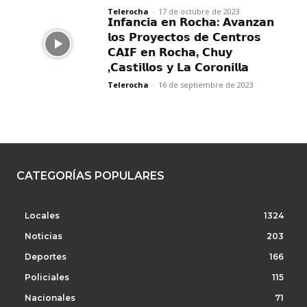
Telerocha
-
17 de octubre de 2023
𝗜𝗻𝗳𝗮𝗻𝗰𝗶𝗮 𝗲𝗻 𝗥𝗼𝗰𝗵𝗮: 𝗔𝘃𝗮𝗻𝘇𝗮𝗻
𝗹𝗼𝘀 𝗣𝗿𝗼𝘆𝗲𝗰𝘁𝗼𝘀 𝗱𝗲 𝗖𝗲𝗻𝘁𝗿𝗼𝘀
𝗖𝗔𝗜𝗙 𝗲𝗻 𝗥𝗼𝗰𝗵𝗮, 𝗖𝗵𝘂𝘆
,𝗖𝗮𝘀𝘁𝗶𝗹𝗹𝗼𝘀 𝘆 𝗟𝗮 𝗖𝗼𝗿𝗼𝗻𝗶𝗹𝗹𝗮
Telerocha
-
16 de septiembre de 2023
CATEGORÍAS POPULARES
Locales
1324
Noticias
203
Deportes
166
Policiales
115
Nacionales
71