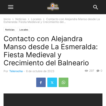
Inicio
Noticias
Locales
Contacto con Alejandra Manso desde La
Esmeralda: Fiesta Medieval y Crecimiento del...
Noticias
Locales
Contacto con Alejandra
Manso desde La Esmeralda:
Fiesta Medieval y
Crecimiento del Balneario
297
0
Por
Telerocha
-
6 de octubre de 2023