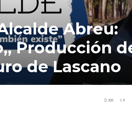
 Alcalde Abreu:
o,, Producción d
turo de Lascano
320
0