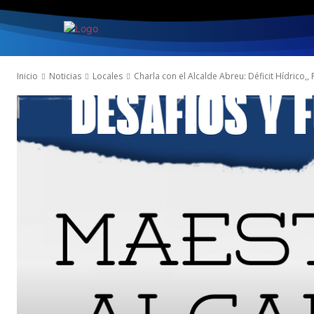
INICIO
NOTICIA
Inicio
Noticias
Locales
Charla con el Alcalde Abreu: Déficit Hídrico,, 