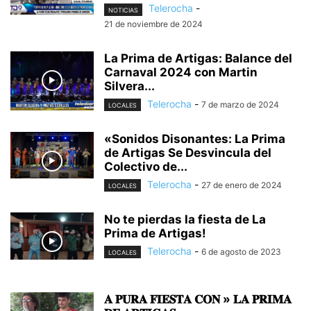
Telerocha
-
NOTICIAS
21 de noviembre de 2024
La Prima de Artigas: Balance del
Carnaval 2024 con Martin
Silvera...
Telerocha
-
7 de marzo de 2024
LOCALES
«Sonidos Disonantes: La Prima
de Artigas Se Desvincula del
Colectivo de...
Telerocha
-
27 de enero de 2024
LOCALES
No te pierdas la fiesta de La
Prima de Artigas!
Telerocha
-
6 de agosto de 2023
LOCALES
𝐀 𝐏𝐔𝐑𝐀 𝐅𝐈𝐄𝐒𝐓𝐀 𝐂𝐎𝐍 » 𝐋𝐀 𝐏𝐑𝐈𝐌𝐀